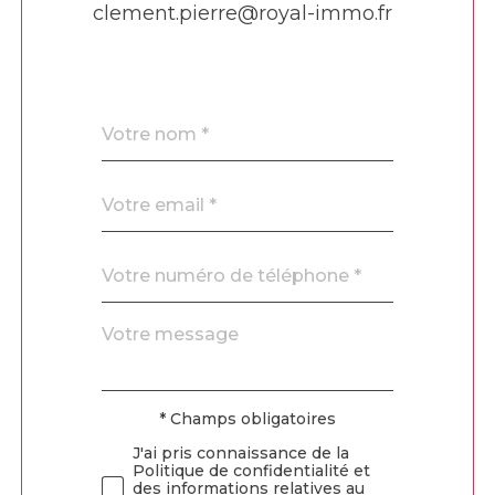
clement.pierre@royal-immo.fr
Nom
Fieldset
*
par
défaut
email
*
Téléphone
*
Message
Fieldset
*
par
défaut
* Champs obligatoires
Validation
J'ai pris connaissance de la
Politique de confidentialité et
des informations relatives au