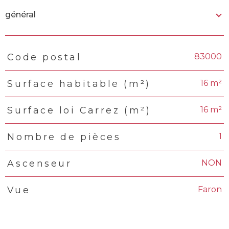
général
83000
Code postal
TRAD_PAMPERO_Caracteristique
Valeurs
16 m²
Surface habitable (m²)
16 m²
Surface loi Carrez (m²)
1
Nombre de pièces
NON
Ascenseur
Faron
Vue