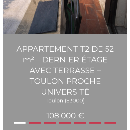
APPARTEMENT T2 DE 52
m² – DERNIER ÉTAGE
AVEC TERRASSE –
TOULON PROCHE
UNIVERSITÉ
Toulon (83000)
108 000 €