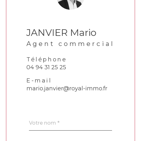
JANVIER Mario
Agent commercial
Téléphone
04 94 31 25 25
E-mail
mario.janvier@royal-immo.fr
Nom
Fieldset
*
par
défaut
email