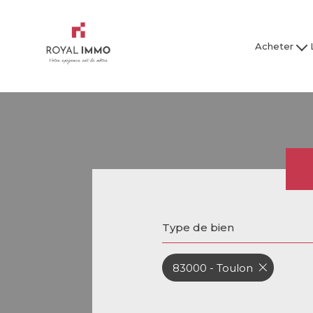
Acheter
Maison / Villa
Mai
Appartement
Ap
Studio
Garage
Tous nos bien
Tous
Type de bien
83000 - Toulon