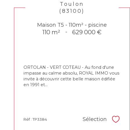
Toulon
(83100)
Maison T5 - 110m² - piscine
110 m²
-
629 000 €
ORTOLAN - VERT COTEAU - Au fond d'une
impasse au calme absolu, ROYAL IMMO vous
invite à découvrir cette belle maison édifiée
en 1991 et...
Sélection
Réf : TP3384
Sélec