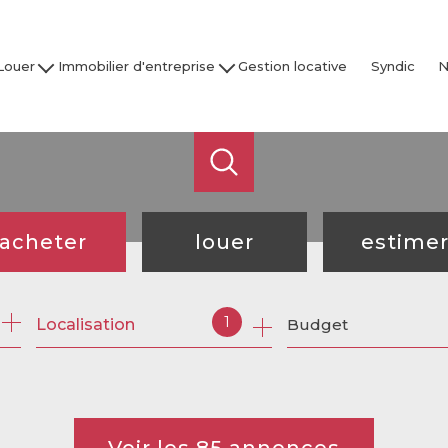
Louer
Immobilier d'entreprise
Gestion locative
Syndic
N
son / Villa
Acheter
Nos
partement
Louer
Studio
Vendre / Faire Gérer
Garage
s
 nos biens
acheter
louer
estime
de l'ancien
à l'année
1
Localisation
Budget
de l'immo pro
de l'immo pro