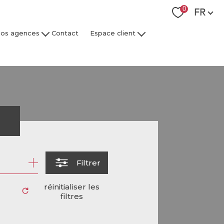
Langue
0
FR
os agences
Contact
Espace client
 Collaborateurs
Espace Client Syndic
Espace Client Gestion Locative
r
Filtrer
réinitialiser les
filtres