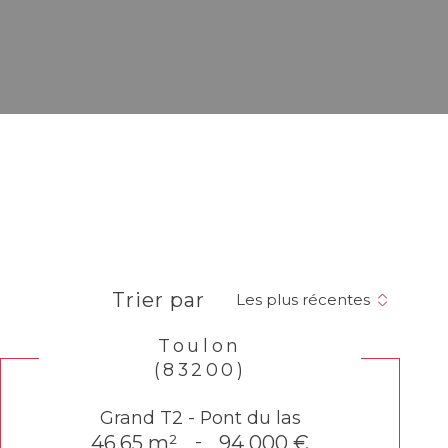
Trier par
Les plus récentes
Toulon
(83200)
Grand T2 - Pont du las
46,65 m²
-
94 000 €