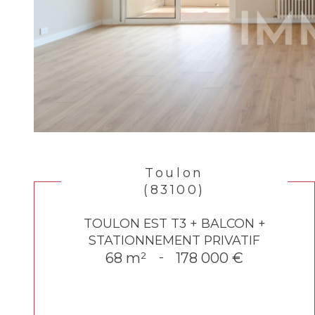
Toulon
(83100)
TOULON EST T3 + BALCON +
STATIONNEMENT PRIVATIF
68 m²
-
178 000 €