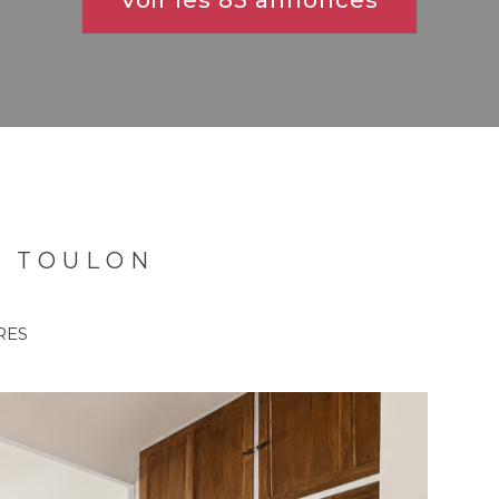
Voir les
85
annonces
R TOULON
RES