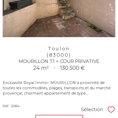
Toulon
(83000)
MOURILLON T1 + COUR PRIVATIVE
24 m²
-
130 500 €
Exclusivité Royal Immo- MOURILLON à proximité de
toutes les commodités, plages, transports et du marché
provençal, charmant appartement de type...
Réf : 3284
Sélection
Sél