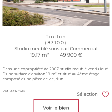
Toulon
(83100)
Studio meublé sous bail Commercial
19,17 m²
-
49 900 €
Dans une copropriété de 2007, studio meublé vendu loué.
D'une surface d'environ 19 m² et situé au 4ème étage,
composé d'une pièce de vie, d'un...
Réf : AGR3242
Sélection
Sél
Voir le bien