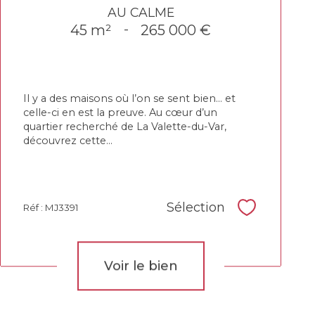
AU CALME
45 m²
-
265 000 €
Il y a des maisons où l’on se sent bien… et
celle-ci en est la preuve. Au cœur d’un
quartier recherché de La Valette-du-Var,
découvrez cette...
Sélection
Réf : MJ3391
Sélectionne
Voir le bien