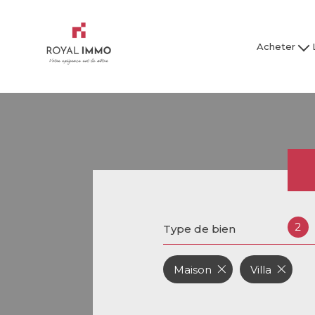
Acheter
Maison / Villa
Mai
Appartement
Ap
Studio
Garage
Tous nos bien
Tous
2
Type de bien
Maison
Villa