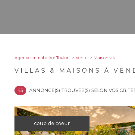
Agence immobilière Toulon
Vente
Maison villa
VILLAS & MAISONS À VE
45
ANNONCE(S) TROUVÉE(S) SELON VOS CRITÈ
coup de coeur