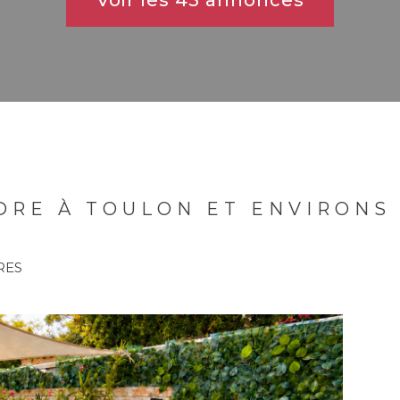
Voir les
45
annonces
NDRE À TOULON ET ENVIRONS
RES