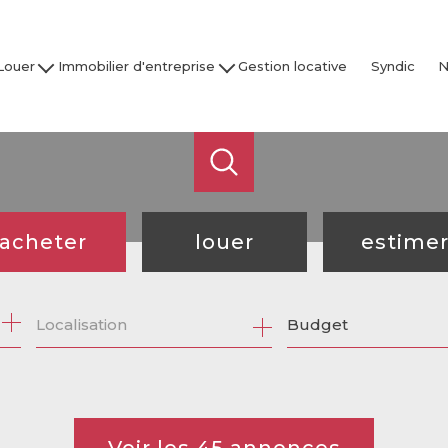
Louer
Immobilier d'entreprise
Gestion locative
Syndic
N
son / Villa
Acheter
Nos
partement
Louer
Studio
Vendre / Faire Gérer
Garage
s
 nos biens
acheter
louer
estime
de l'ancien
à l'année
Budget
de l'immo pro
de l'immo pro