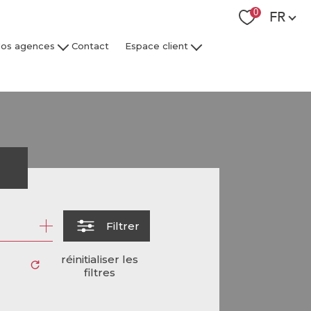
Langue
0
FR
os agences
Contact
Espace client
 Collaborateurs
Espace Client Syndic
Espace Client Gestion Locative
r
Filtrer
réinitialiser les
filtres