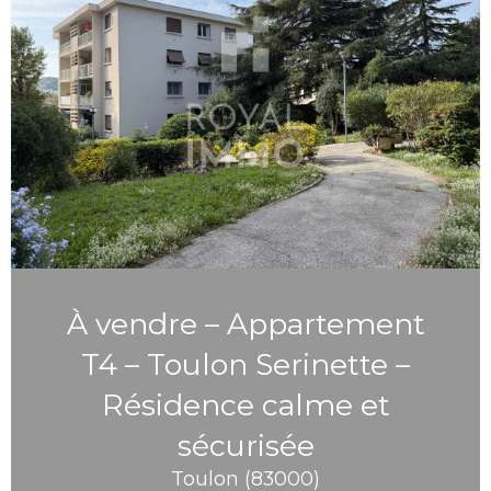
À vendre – Appartement
T4 – Toulon Serinette –
Résidence calme et
sécurisée
Toulon (83000)