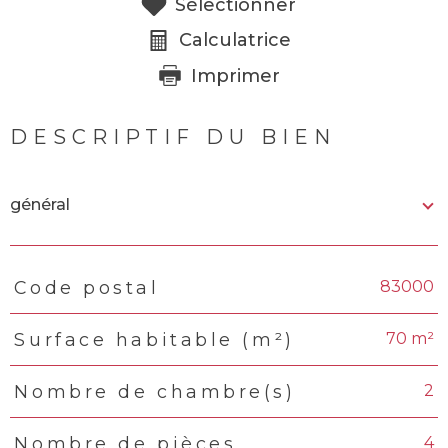
Sélectionner
Calculatrice
Imprimer
DESCRIPTIF DU BIEN
général
83000
Code postal
TRAD_PAMPERO_Caracteristique
Valeurs
70 m²
Surface habitable (m²)
2
Nombre de chambre(s)
4
Nombre de pièces