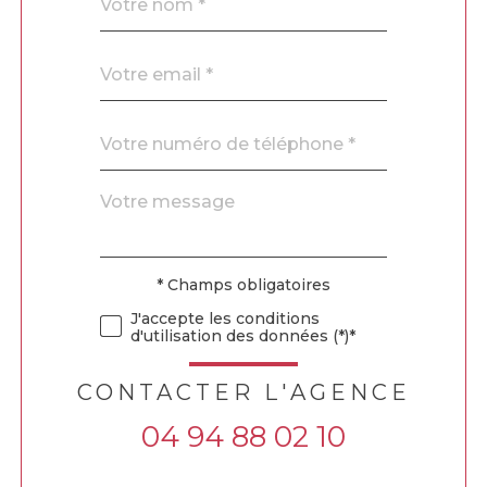
*
par
défaut
email
*
Téléphone
*
Message
Fieldset
*
par
défaut
* Champs obligatoires
Validation
J'accepte les conditions
d'utilisation des données (*)*
CONTACTER L'AGENCE
04 94 88 02 10