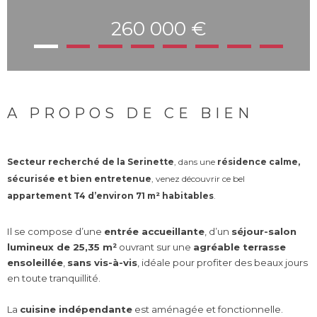
260 000 €
A PROPOS DE CE BIEN
Secteur recherché de la Serinette
, dans une
résidence calme,
sécurisée et bien entretenue
, venez découvrir ce bel
appartement T4 d’environ 71 m² habitables
.
Il se compose d’une
entrée accueillante
, d’un
séjour-salon
lumineux de 25,35 m²
ouvrant sur une
agréable terrasse
ensoleillée
,
sans vis-à-vis
, idéale pour profiter des beaux jours
en toute tranquillité.
La
cuisine indépendante
est aménagée et fonctionnelle.