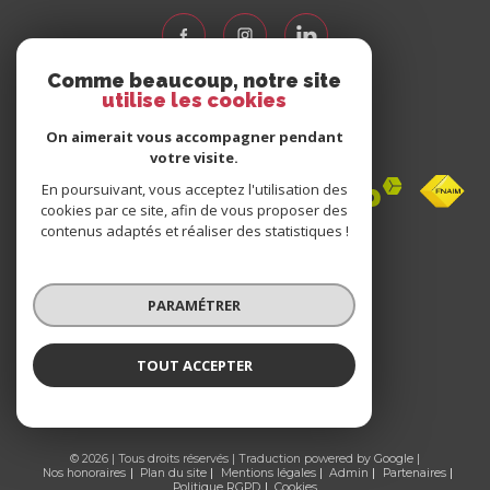
Comme beaucoup, notre site
utilise les cookies
Nous
adhérons
On aimerait vous accompagner pendant
votre visite.
En poursuivant, vous acceptez l'utilisation des
cookies par ce site, afin de vous proposer des
contenus adaptés et réaliser des statistiques !
Avis
clients
PARAMÉTRER
0 avis
TOUT ACCEPTER
© 2026 | Tous droits réservés | Traduction powered by Google |
Nos honoraires
Plan du site
Mentions légales
Admin
Partenaires
Politique RGPD
Cookies