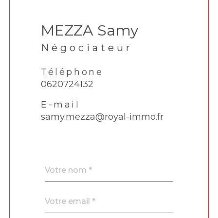
MEZZA Samy
Négociateur
Téléphone
0620724132
E-mail
samy.mezza@royal-immo.fr
Nom
Fieldset
*
par
défaut
email
*