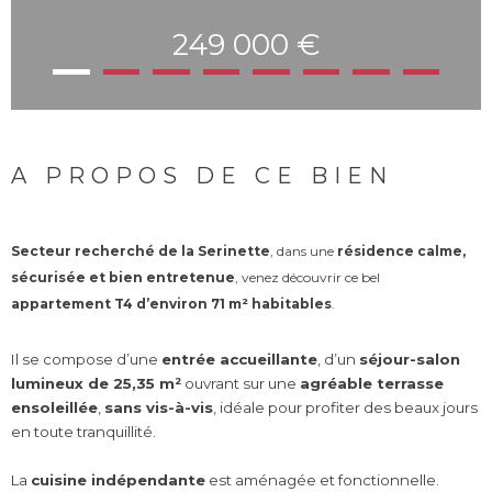
249 000 €
A PROPOS DE CE BIEN
Secteur recherché de la Serinette
, dans une
résidence calme,
sécurisée et bien entretenue
, venez découvrir ce bel
appartement T4 d’environ 71 m² habitables
.
Il se compose d’une
entrée accueillante
, d’un
séjour-salon
lumineux de 25,35 m²
ouvrant sur une
agréable terrasse
ensoleillée
,
sans vis-à-vis
, idéale pour profiter des beaux jours
en toute tranquillité.
La
cuisine indépendante
est aménagée et fonctionnelle.