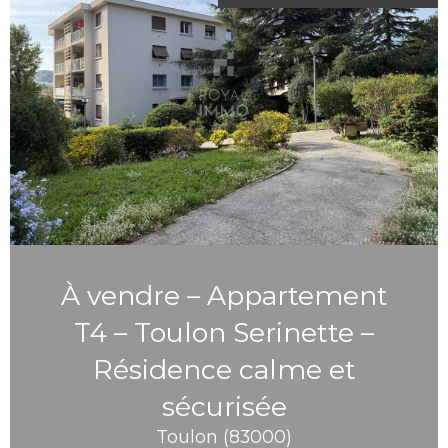
À vendre – Appartement
T4 – Toulon Serinette –
Résidence calme et
sécurisée
Toulon (83000)