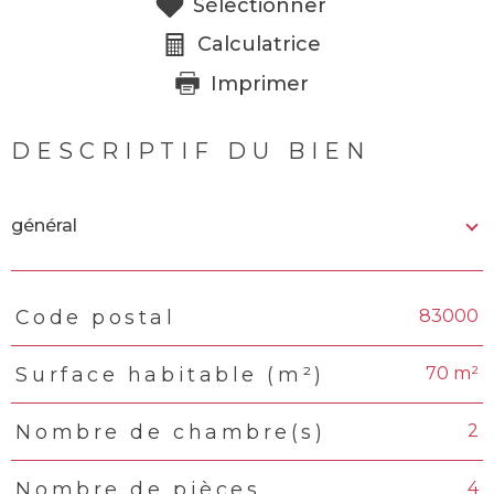
Sélectionner
Calculatrice
Imprimer
DESCRIPTIF DU BIEN
général
83000
Code postal
TRAD_PAMPERO_Caracteristique
Valeurs
70 m²
Surface habitable (m²)
2
Nombre de chambre(s)
4
Nombre de pièces