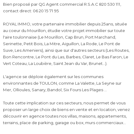
Bien proposé par QG Agent commercial R.S.A.C 820 530 111,
contact direct: 06 20 15 71 95
ROYAL IMMO, votre partenaire immobilier depuis 25ans, située
au coeur du Mourillon, étudie votre projet immobilier sur toute
l'aire toulonnaise (Le Mourillon, Cap Brun, Port Marchand,
Serinette, Petit Bois, La Mitre, Aiguillon, La Rode, Le Pont de
Suve, Les Ameniers), ainsi que sur d'autres secteurs (Les Routes,
Bon Rencontre, Le Pont du Las, Barbes, Claret, Le Bas Faron, Le
Vert Coteau, La Loubière, Saint Jean du Var, Brunet...).
L'agence se déploie également sur les communes
environnantes de TOULON, comme La Valette, La Seyne sur
Mer, Ollioules, Sanary, Bandol, Six Fours Les Plages ...
Toute cette implication sur ces secteurs, nous permet de vous
proposer un large choix de biens en vente et en location, venez
découvrir en agence toutes nos villas, maisons, appartements,
terrains, place de parking, garage ou box, murs commerciaux...