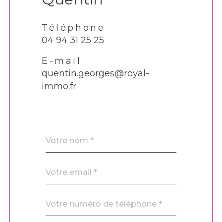
Téléphone
04 94 31 25 25
E-mail
quentin.georges@royal-
immo.fr
Nom
Fieldset
*
par
défaut
email
*
Téléphone
*