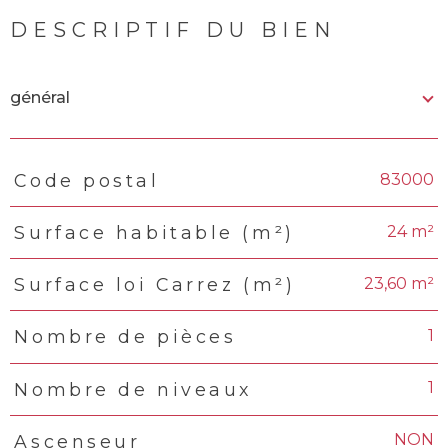
DESCRIPTIF DU BIEN
général
83000
Code postal
TRAD_PAMPERO_Caracteristique
Valeurs
24 m²
Surface habitable (m²)
23,60 m²
Surface loi Carrez (m²)
1
Nombre de pièces
1
Nombre de niveaux
NON
Ascenseur