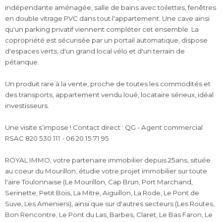
indépendante aménagée, salle de bains avec toilettes, fenêtres
en double vitrage PVC dans tout l'appartement. Une cave ainsi
qu'un parking privatif viennent compléter cet ensemble. La
copropriété est sécurisée par un portail automatique, dispose
d'espaces verts, d'un grand local vélo et d'un terrain de
pétanque.
Un produit rare à la vente, proche de toutes les commodités et
des transports, appartement vendu loué, locataire sérieux, idéal
investisseurs.
Une visite s’impose ! Contact direct : QG - Agent commercial
RSAC 820 530 111 - 06 20 15 71 95
ROYAL IMMO, votre partenaire immobilier depuis 25ans, située
au coeur du Mourillon, étudie votre projet immobilier sur toute
l'aire Toulonnaise (Le Mourillon, Cap Brun, Port Marchand,
Serinette, Petit Bois, La Mitre, Aiguillon, La Rode, Le Pont de
Suve, Les Ameniers), ainsi que sur d'autres secteurs (Les Routes,
Bon Rencontre, Le Pont du Las, Barbes, Claret, Le Bas Faron, Le