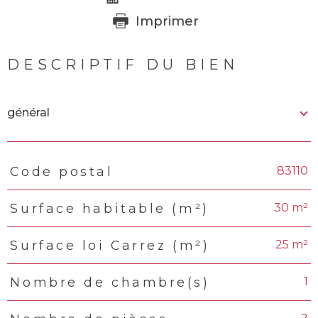
Imprimer
DESCRIPTIF DU BIEN
général
83110
Code postal
TRAD_PAMPERO_Caracteristique
Valeurs
30 m²
Surface habitable (m²)
25 m²
Surface loi Carrez (m²)
1
Nombre de chambre(s)