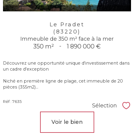
Le Pradet
(83220)
Immeuble de 350 m² face à la mer
350 m²
-
1 890 000 €
Découvrez une opportunité unique d'investissement dans
un cadre d'exception
Niché en première ligne de plage, cet immeuble de 20
pièces (355m2)...
Réf : 7635
Sélection
Sél
Voir le bien