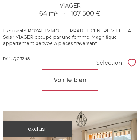
VIAGER
64 m²
-
107 500 €
Exclusivité ROYAL IMMO- LE PRADET CENTRE VILLE- A
Saisir VIAGER occupé par une femme. Magnifique
appartement de type 3 pièces traversant...
Réf : QG3248
Sélection
Sél
Voir le bien
exclusif