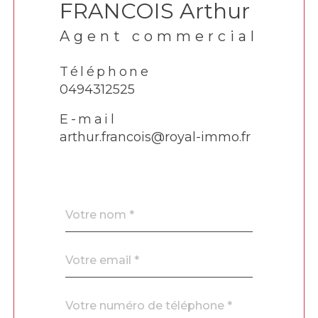
FRANCOIS Arthur
Agent commercial
Téléphone
0494312525
E-mail
arthur.francois@royal-immo.fr
Nom
Fieldset
*
par
défaut
email
*
Téléphone
*