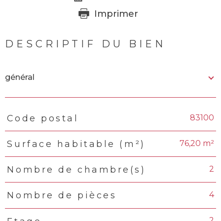
Imprimer
DESCRIPTIF DU BIEN
général
83100
Code postal
TRAD_PAMPERO_Caracteristique
Valeurs
76,20 m²
Surface habitable (m²)
2
Nombre de chambre(s)
4
Nombre de pièces
2