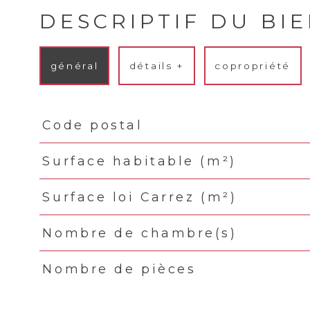
DESCRIPTIF DU BI
général
détails +
copropriété
Code postal
TRAD_PAMPERO_Caracteristique
Valeurs
Surface habitable (m²)
Surface loi Carrez (m²)
Nombre de chambre(s)
Nombre de pièces