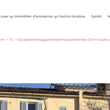
Louer
Immobilier d'entreprise
Gestion locative
Syndic
N
son / Villa
Acheter
Nos
partement
Louer
Studio
Vendre / Faire Gérer
ent
T4
Exceptionnel appartement haussmannien 123 m haute vil
Garage
s
 nos biens