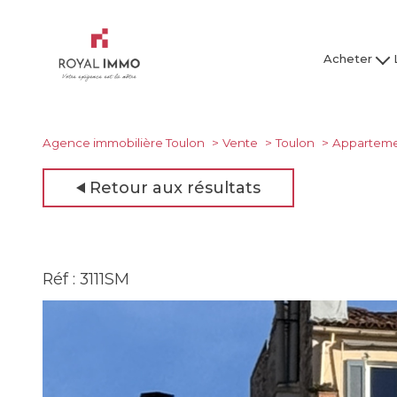
Acheter
Maison / Villa
Mai
Appartement
Ap
Studio
Agence immobilière Toulon
Vente
Toulon
Appartem
Garage
Retour aux résultats
Tous nos bien
Tous
Réf : 3111SM