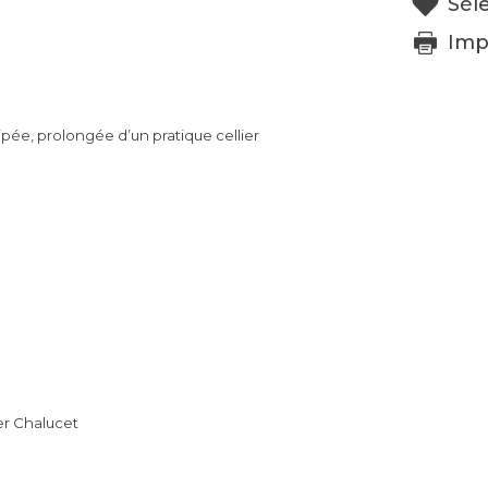
Sél
Imp
ée, prolongée d’un pratique
cellier
er Chalucet