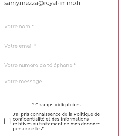
samy.mezza@royal-immo.fr
Nom
Fieldset
*
par
défaut
email
*
Téléphone
*
Message
Fieldset
*
par
défaut
* Champs obligatoires
Validation
J'ai pris connaissance de la Politique de
confidentialité et des informations
relatives au traitement de mes données
personnelles*