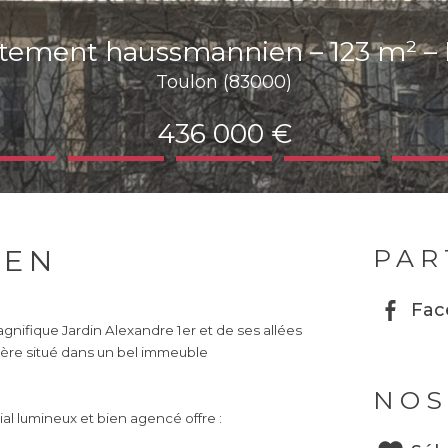
tement haussmannien – 123 m² – H
Toulon (83000)
436 000 €
IEN
PAR
Fac
agnifique Jardin Alexandre 1er et de ses allées
ère situé dans un bel immeuble
NOS
lial lumineux et bien agencé offre :