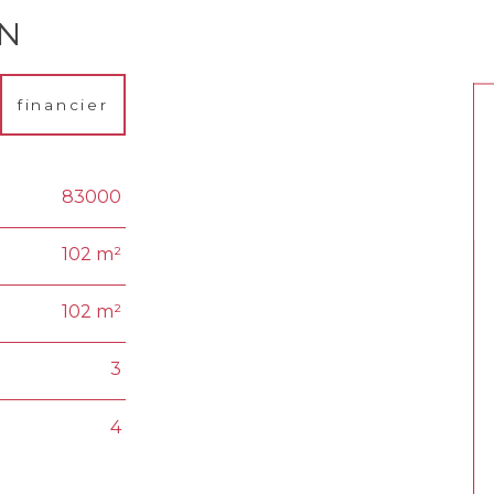
EN
financier
83000
102 m²
102 m²
3
4