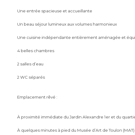
Une entrée spacieuse et accueillante
Un beau
séjour
lumineux aux volumes harmonieux
Une
cuisine indépendante
entièrement aménagée et équip
4 belles chambres
2 salles d’eau
2 WC
séparés
Emplacement rêvé :
À proximité immédiate du
Jardin Alexandre 1er
et du quarti
À quelques minutes à pied du
Musée d’Art de Toulon
(MAT)