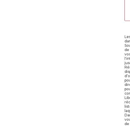
Les
da
Sou
de
vos
l'i
jus
Rés
dis
d’o
po
dir
pou
con
Lib
réc
lis
laq
Dan
vou
de 