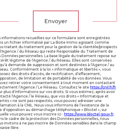
Validation
Envoyer
 informations recueillies sur ce formulaire sont enregistrées
ns un fichier informatisé par La Boite Immo agissant comme
s-traitant du traitement pour la gestion de la clientèle/prospects
 l'Agence / du Réseau qui reste Responsable du Traitement de
 Données personnelles. La base légale du traitement repose sur
ntérêt légitime de l'Agence / du Réseau. Elles sont conservées
qu'à demande de suppression et sont destinées à l'Agence / au
eau. Conformément à la loi « informatique et libertés », vous
posez des droits d’accès, de rectification, d’effacement,
pposition, de limitation et de portabilité de vos données. Vous
uvez retirer votre consentement à tout moment en contactant
ectement l’Agence / Le Réseau. Consultez le site
https://cnil.fr/fr
r plus d’informations sur vos droits. Si vous estimez, après avoir
tacté l'Agence / le Réseau, que vos droits « Informatique et
ertés » ne sont pas respectés, vous pouvez adresser une
lamation à la CNIL. Nous vous informons de l’existence de la
te d'opposition au démarchage téléphonique « Bloctel », sur
uelle vous pouvez vous inscrire ici :
https://www.bloctel.gouv.fr
.
s le cadre de la protection des Données personnelles, nous
s invitons à ne pas inscrire de Données sensibles dans le champ
saisie libre.