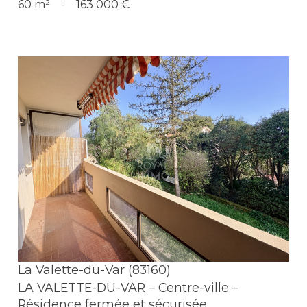
60 m²
-
163 000 €
Voir le bien
La Valette-du-Var (83160)
LA VALETTE-DU-VAR – Centre-ville –
Résidence fermée et sécurisée