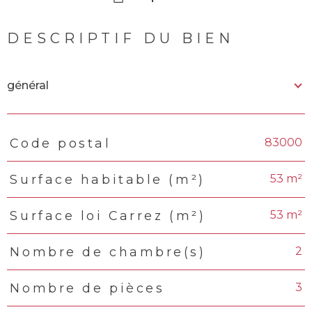
DESCRIPTIF DU BIEN
général
83000
Code postal
TRAD_PAMPERO_Caracteristique
Valeurs
53 m²
Surface habitable (m²)
53 m²
Surface loi Carrez (m²)
2
Nombre de chambre(s)
3
Nombre de pièces