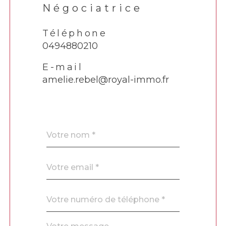
Négociatrice
Téléphone
0494880210
E-mail
amelie.rebel@royal-immo.fr
Nom
Fieldset
*
par
défaut
email
*
Téléphone
*
Message
Fieldset