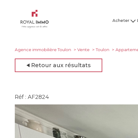
Acheter
Maison / Villa
Mai
Appartement
Ap
Studio
Agence immobilière Toulon
Vente
Toulon
Appartem
Garage
Retour aux résultats
Tous nos bien
Tous
Réf : AF2824