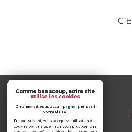
C
Se
Comme beaucoup, notre site
connecter
utilise les cookies
On aimerait vous accompagner pendant
votre visite.
espace propriétaire
En poursuivant, vous acceptez l'utilisation des
espace client syndic
cookies par ce site, afin de vous proposer des
espace client gestion
contenus adaptés et réaliser des statistiques !