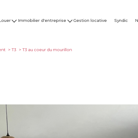
Louer
Immobilier d'entreprise
Gestion locative
Syndic
N
son / Villa
Acheter
Nos
partement
Louer
Studio
Vendre / Faire Gérer
ent
T3
T3 au coeur du mourillon
Garage
s
 nos biens