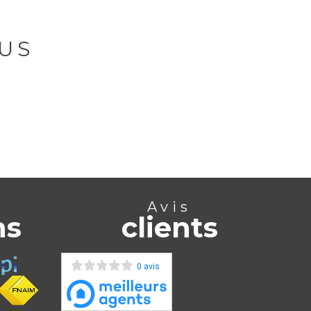
US
Avis
ns
clients
0 avis