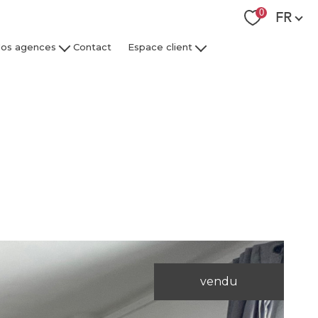
Langue
0
FR
os agences
Contact
Espace client
 Collaborateurs
Espace Client Syndic
Espace Client Gestion Locative
vendu