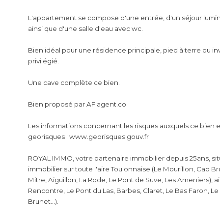
L'appartement se compose d'une entrée, d'un séjour lumin
ainsi que d'une salle d'eau avec wc.
Bien idéal pour une résidence principale, pied à terre ou 
privilégié.
Une cave complète ce bien.
Bien proposé par AF agent.co
Les informations concernant les risques auxquels ce bien es
georisques : www.georisques.gouv.fr
ROYAL IMMO, votre partenaire immobilier depuis 25ans, situ
immobilier sur toute l'aire Toulonnaise (Le Mourillon, Cap Br
Mitre, Aiguillon, La Rode, Le Pont de Suve, Les Ameniers), a
Rencontre, Le Pont du Las, Barbes, Claret, Le Bas Faron, Le 
Brunet...).