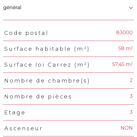
général
83000
Code postal
TRAD_PAMPERO_Caracteristique
Valeurs
58 m²
Surface habitable (m²)
57,45 m²
Surface loi Carrez (m²)
2
Nombre de chambre(s)
3
Nombre de pièces
3
Etage
NON
Ascenseur