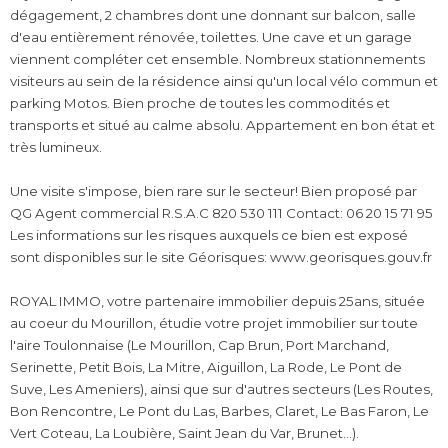
dégagement, 2 chambres dont une donnant sur balcon, salle
d'eau entièrement rénovée, toilettes. Une cave et un garage
viennent compléter cet ensemble. Nombreux stationnements
visiteurs au sein de la résidence ainsi qu'un local vélo commun et
parking Motos. Bien proche de toutes les commodités et
transports et situé au calme absolu. Appartement en bon état et
très lumineux.
Une visite s'impose, bien rare sur le secteur! Bien proposé par
QG Agent commercial R.S.A.C 820 530 111 Contact: 06 20 15 71 95
Les informations sur les risques auxquels ce bien est exposé
sont disponibles sur le site Géorisques: www.georisques.gouv.fr
ROYAL IMMO, votre partenaire immobilier depuis 25ans, située
au coeur du Mourillon, étudie votre projet immobilier sur toute
l'aire Toulonnaise (Le Mourillon, Cap Brun, Port Marchand,
Serinette, Petit Bois, La Mitre, Aiguillon, La Rode, Le Pont de
Suve, Les Ameniers), ainsi que sur d'autres secteurs (Les Routes,
Bon Rencontre, Le Pont du Las, Barbes, Claret, Le Bas Faron, Le
Vert Coteau, La Loubière, Saint Jean du Var, Brunet...).