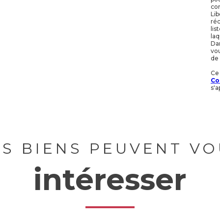
con
Lib
réc
lis
laq
Dan
vou
de 
Ce
Co
s'a
ES BIENS PEUVENT VO
intéresser