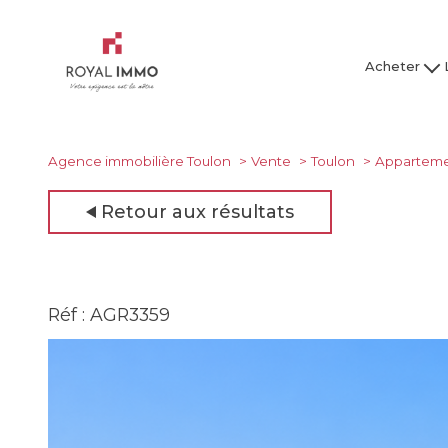
Acheter
Maison / Villa
Mai
Appartement
Ap
Studio
Agence immobilière Toulon
Vente
Toulon
Appartem
Garage
Retour aux résultats
Tous nos bien
Tous
Réf : AGR3359