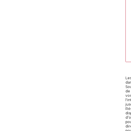
Les
da
Sou
de
vos
l'i
jus
Rés
dis
d’o
po
dir
pou