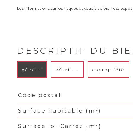
Les informations sur les risques auxquels ce bien est exposé
DESCRIPTIF DU BI
général
détails +
copropriété
Code postal
TRAD_PAMPERO_Caracteristique
Valeurs
Surface habitable (m²)
Surface loi Carrez (m²)