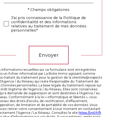
défaut
* Champs obligatoires
Validation
J'ai pris connaissance de la Politique de
confidentialité et des informations
relatives au traitement de mes données
personnelles*
Validation
Envoyer
 informations recueillies sur ce formulaire sont enregistrées
ns un fichier informatisé par La Boite Immo agissant comme
s-traitant du traitement pour la gestion de la clientèle/prospects
 l'Agence / du Réseau qui reste Responsable du Traitement de
 Données personnelles. La base légale du traitement repose sur
ntérêt légitime de l'Agence / du Réseau. Elles sont conservées
qu'à demande de suppression et sont destinées à l'Agence / au
eau. Conformément à la loi « informatique et libertés », vous
posez des droits d’accès, de rectification, d’effacement,
pposition, de limitation et de portabilité de vos données. Vous
uvez retirer votre consentement à tout moment en contactant
ectement l’Agence / Le Réseau. Consultez le site
https://cnil.fr/fr
r plus d’informations sur vos droits. Si vous estimez, après avoir