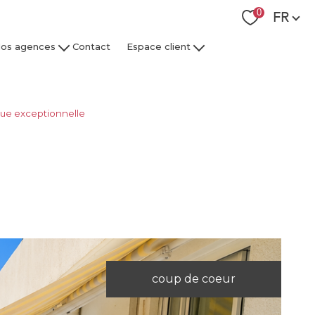
Langue
0
FR
os agences
Contact
Espace client
 Collaborateurs
Espace Client Syndic
Espace Client Gestion Locative
que exceptionnelle
coup de coeur