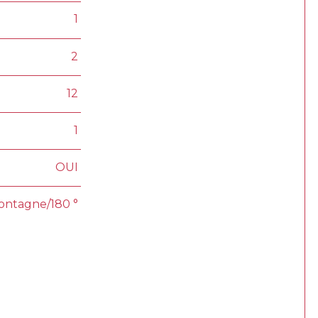
1
2
12
1
OUI
montagne/180 °