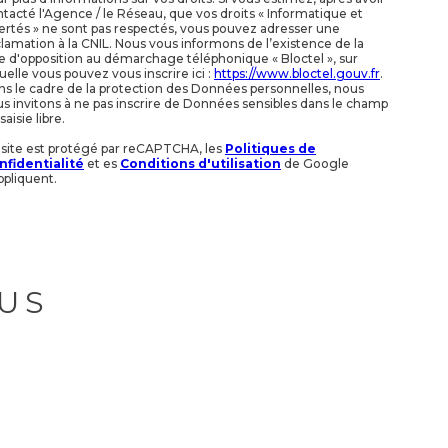
tacté l'Agence / le Réseau, que vos droits « Informatique et
ertés » ne sont pas respectés, vous pouvez adresser une
lamation à la CNIL. Nous vous informons de l’existence de la
te d'opposition au démarchage téléphonique « Bloctel », sur
uelle vous pouvez vous inscrire ici :
https://www.bloctel.gouv.fr
.
s le cadre de la protection des Données personnelles, nous
s invitons à ne pas inscrire de Données sensibles dans le champ
saisie libre.
 site est protégé par reCAPTCHA, les
Politiques de
nfidentialité
et es
Conditions d'utilisation
de Google
ppliquent.
US