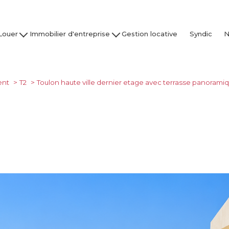
Louer
Immobilier d'entreprise
Gestion locative
Syndic
N
son / Villa
Acheter
Nos
partement
Louer
Studio
Vendre / Faire Gérer
ent
T2
Toulon haute ville dernier etage avec terrasse panorami
Garage
s
 nos biens