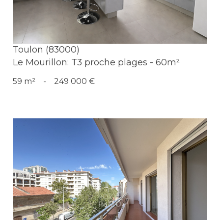
Toulon (83000)
Le Mourillon: T3 proche plages - 60m²
59 m²
-
249 000 €
Voir le bien