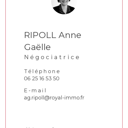
RIPOLL Anne
Gaëlle
Négociatrice
Téléphone
06 25 16 53 50
E-mail
ag.ripoll@royal-immo.fr
Nom
Fieldset