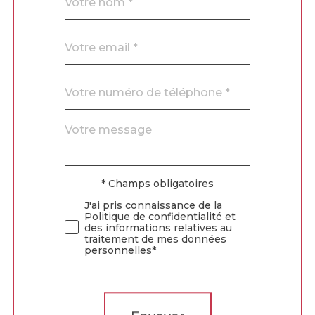
*
par
défaut
email
*
Téléphone
*
Message
Fieldset
*
par
défaut
* Champs obligatoires
Validation
J'ai pris connaissance de la
Politique de confidentialité et
des informations relatives au
traitement de mes données
personnelles*
Validation