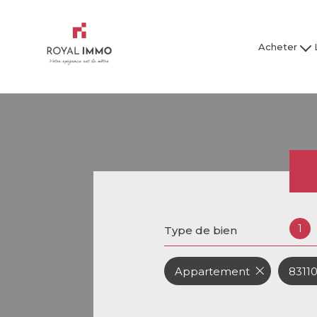
Acheter
Maison / Villa
Mai
Appartement
Ap
Studio
Garage
Tous nos bien
Tous
1
Type de bien
Appartement
83110