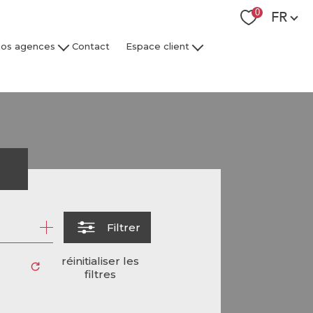
Langue
0
FR
os agences
Contact
Espace client
 Collaborateurs
Espace Client Syndic
Espace Client Gestion Locative
r
Filtrer
réinitialiser les
filtres