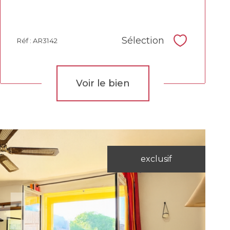
Sélection
Réf : AR3142
Sélectionne
Voir le bien
exclusif