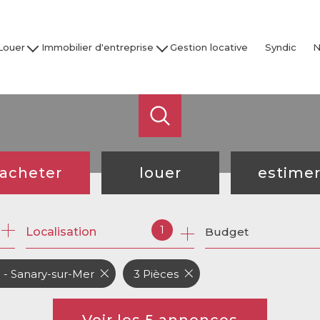
Louer
Immobilier d'entreprise
Gestion locative
Syndic
N
son / Villa
Acheter
Nos
partement
Louer
Studio
Vendre / Faire Gérer
Garage
s
 nos biens
acheter
louer
estime
de l'ancien
à l'année
1
Localisation
Budget
de l'immo pro
de l'immo pro
 - Sanary-sur-Mer
3 Pièces