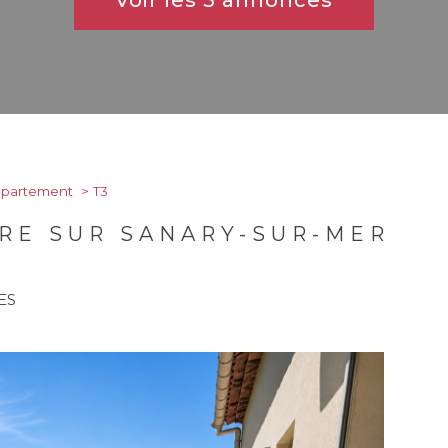
Voir les
5
annonces
partement
T3
RE SUR SANARY-SUR-MER
ES