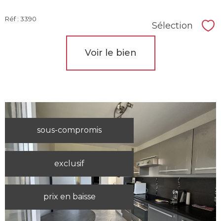
Réf : 3390
Sélection
Sél
Voir le bien
sous-compromis
exclusif
prix en baisse