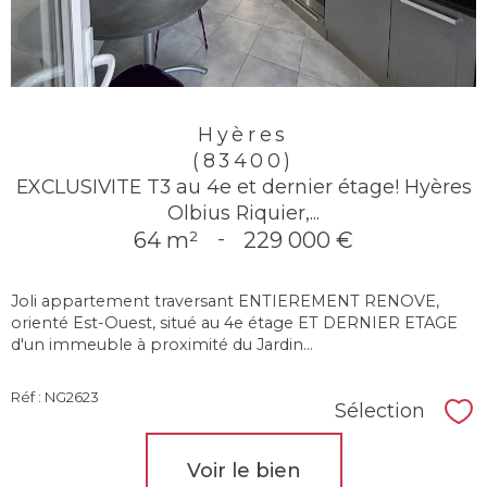
Hyères
(83400)
EXCLUSIVITE T3 au 4e et dernier étage! Hyères
Olbius Riquier,...
64 m²
-
229 000 €
Joli appartement traversant ENTIEREMENT RENOVE,
orienté Est-Ouest, situé au 4e étage ET DERNIER ETAGE
d'un immeuble à proximité du Jardin...
Réf : NG2623
Sélection
Sél
Voir le bien