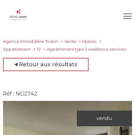
Agence immobilière Toulon
Vente
Hyeres
Appartement
T2
Appartement type 2 residence services
Retour aux résultats
Réf : NG2742
vendu