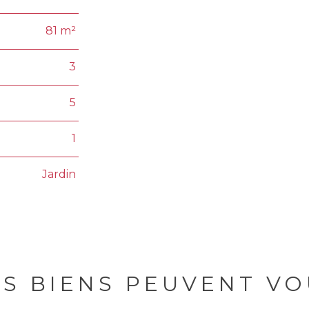
81 m²
3
5
1
Jardin
ES BIENS PEUVENT VO