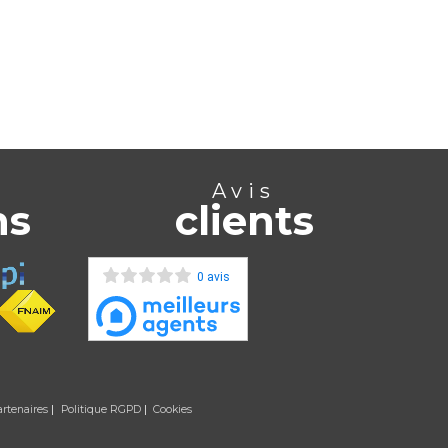
Avis
ns
clients
0 avis
artenaires
Politique RGPD
Cookies