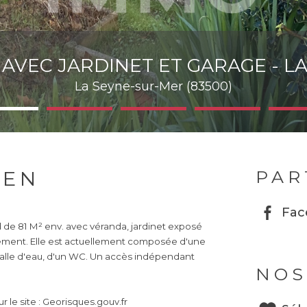
 AVEC JARDINET ET GARAGE - L
La Seyne-sur-Mer (83500)
IEN
PAR
Fac
d de 81 M² env. avec véranda, jardinet exposé
tement. Elle est actuellement composée d'une
 salle d'eau, d'un WC. Un accès indépendant
NOS
 le site : Georisques.gouv.fr