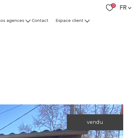
Langue
0
FR
os agences
Contact
Espace client
 Collaborateurs
Espace Client Syndic
Espace Client Gestion Locative
vendu