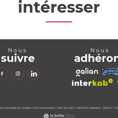
intéresser
Nous
Nous
suivre
adhéro
tion powered by Google |
Nos honoraires
Plan du site
Mentions légales
Admin
P