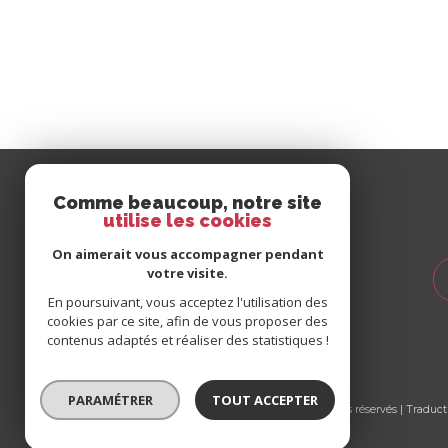
Se
Comme beaucoup, notre site
connecter
utilise les cookies
On aimerait vous accompagner pendant
votre visite.
espace propriétaire
En poursuivant, vous acceptez l'utilisation des
espace client syndic
cookies par ce site, afin de vous proposer des
espace client gestion
contenus adaptés et réaliser des statistiques !
locative
PARAMÉTRER
TOUT ACCEPTER
© 2026 | Tous droits réservés | Traduc