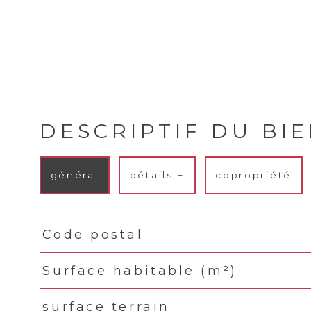
DESCRIPTIF DU BI
général
détails +
copropriété
Code postal
TRAD_PAMPERO_Caracteristique
Valeurs
Surface habitable (m²)
surface terrain