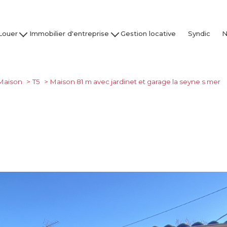
Louer
Immobilier d'entreprise
Gestion locative
Syndic
N
son / Villa
Acheter
Nos
partement
Louer
Studio
Vendre / Faire Gérer
Maison
T5
Maison 81 m avec jardinet et garage la seyne s mer
Garage
s
 nos biens