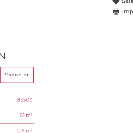
Sél
Imp
EN
financier
83500
81 m²
219 m²