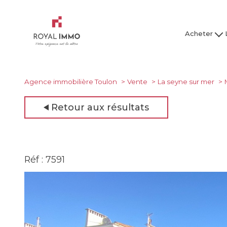
Acheter
Maison / Villa
Mai
Appartement
Ap
Studio
Agence immobilière Toulon
Vente
La seyne sur mer
Garage
Retour aux résultats
Tous nos bien
Tous
Réf : 7591