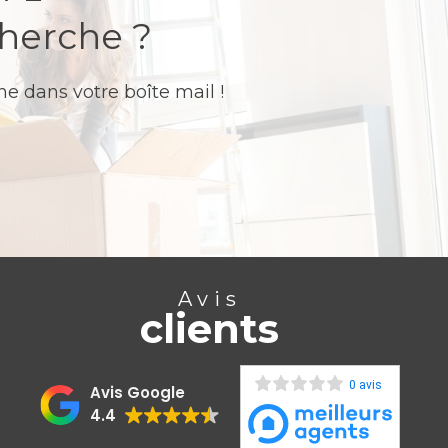
cherche ?
e dans votre boîte mail !
Avis
clients
0 avis
Avis Google
4.4