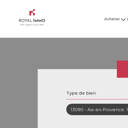
Acheter
Maison / Villa
Mai
Appartement
Ap
Studio
Garage
Tous nos bien
Tous
Type de bien
13090 - Aix-en-Provence