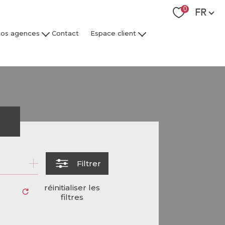
Langue
0
FR
os agences
Contact
Espace client
 Collaborateurs
Espace Client Syndic
Espace Client Gestion Locative
r
Filtrer
réinitialiser les
filtres