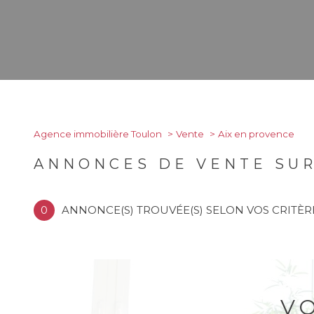
Agence immobilière Toulon
Vente
Aix en provence
ANNONCES DE VENTE SUR
0
ANNONCE(S) TROUVÉE(S) SELON VOS CRITÈR
V