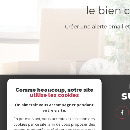
le bien 
Créer une alerte email et
Se
Comme beaucoup, notre site
connecter
s
utilise les cookies
On aimerait vous accompagner pendant
votre visite.
espace propriétaire
En poursuivant, vous acceptez l'utilisation des
espace client syndic
cookies par ce site, afin de vous proposer des
espace client gestion
contenus adaptés et réaliser des statistiques !