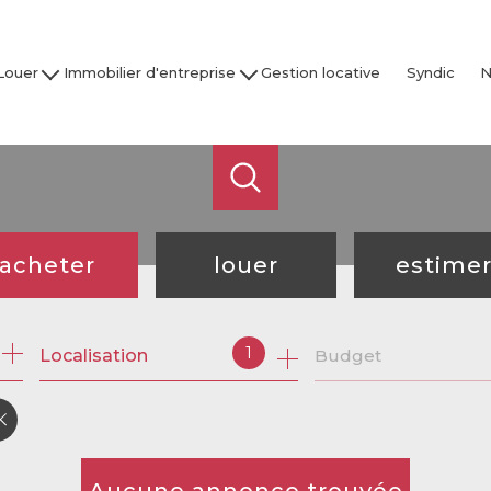
Louer
Immobilier d'entreprise
Gestion locative
Syndic
N
son / Villa
Acheter
Nos
partement
Louer
Studio
Vendre / Faire Gérer
Garage
s
 nos biens
acheter
louer
estime
de l'ancien
à l'année
1
Localisation
Budget
de l'immo pro
de l'immo pro