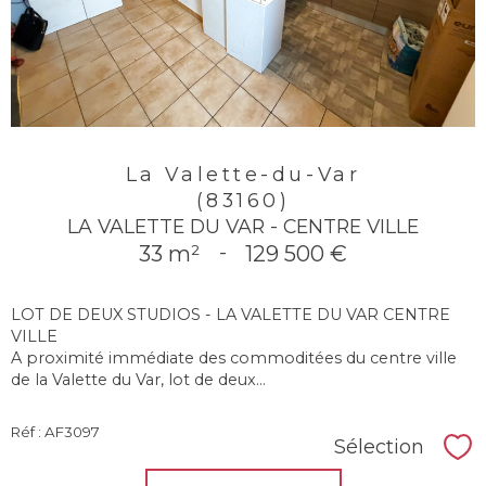
La Valette-du-Var
(83160)
LA VALETTE DU VAR - CENTRE VILLE
33 m²
-
129 500 €
LOT DE DEUX STUDIOS - LA VALETTE DU VAR CENTRE
VILLE
A proximité immédiate des commoditées du centre ville
de la Valette du Var, lot de deux...
Réf : AF3097
Sélection
Sél