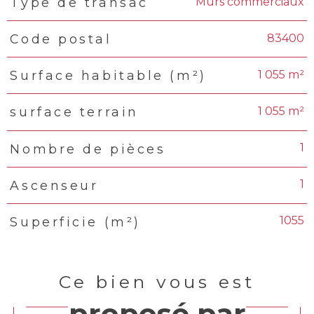
Murs commerciaux
Type de transac
TRAD_PAMPERO_Caracteristique
Valeurs
83400
Code postal
1 055 m²
Surface habitable (m²)
1 055 m²
surface terrain
1
Nombre de pièces
1
Ascenseur
1055
Superficie (m²)
Ce bien vous est
proposé par