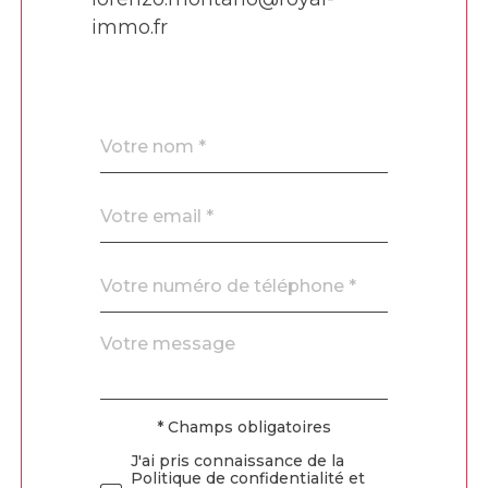
immo.fr
Nom
Fieldset
*
par
défaut
email
*
Téléphone
*
Message
Fieldset
*
par
défaut
* Champs obligatoires
Validation
J'ai pris connaissance de la
Politique de confidentialité et