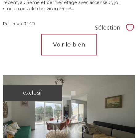
récent, au 3ème et dernier étage avec ascenseur, joli
studio meublé d'environ 24m²...
Réf : mpb-344D
Sélection
Sél
Voir le bien
exclusif