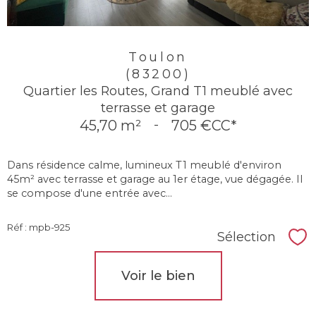
Toulon
(83200)
Quartier les Routes, Grand T1 meublé avec
terrasse et garage
45,70 m²
-
705 €
CC*
Dans résidence calme, lumineux T1 meublé d'environ
45m² avec terrasse et garage au 1er étage, vue dégagée. Il
se compose d'une entrée avec...
Réf : mpb-925
Sélection
Sél
Voir le bien