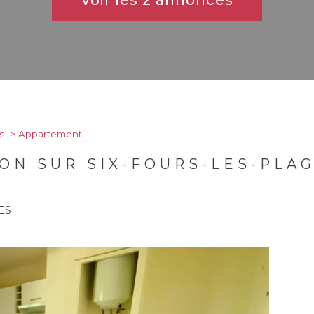
Voir les
2
annonces
s
Appartement
ON SUR SIX-FOURS-LES-PLA
ES