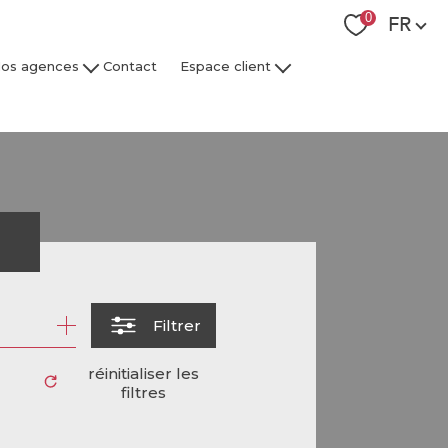
Langue
0
FR
os agences
Contact
Espace client
 Collaborateurs
Espace Client Syndic
Espace Client Gestion Locative
r
Filtrer
réinitialiser les
filtres