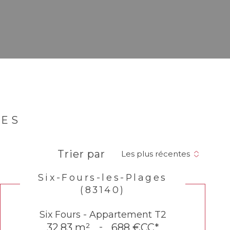
GES
Trier par
Les plus récentes
Six-Fours-les-Plages
(83140)
Six Fours - Appartement T2
32,83 m²
-
688 €
CC*