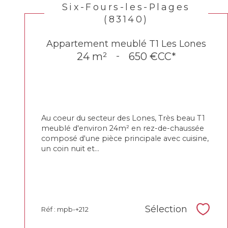
Six-Fours-les-Plages
(83140)
Appartement meublé T1 Les Lones
24 m²
-
650 €
CC*
Au coeur du secteur des Lones, Très beau T1
meublé d'environ 24m² en rez-de-chaussée
composé d'une pièce principale avec cuisine,
un coin nuit et...
Sélection
Réf : mpb-+212
Sélec