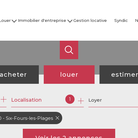
Louer
Immobilier d'entreprise
Gestion locative
Syndic
N
son / Villa
Acheter
Nos
partement
Louer
Studio
Vendre / Faire Gérer
Garage
s
 nos biens
acheter
louer
estime
de l'ancien
à l'année
1
Localisation
Loyer
de l'immo pro
de l'immo pro
 - Six-Fours-les-Plages