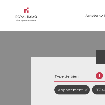
Acheter
Maison / Villa
Mai
Appartement
Ap
Studio
Garage
Tous nos bien
Tous
1
Type de bien
Appartement
83140