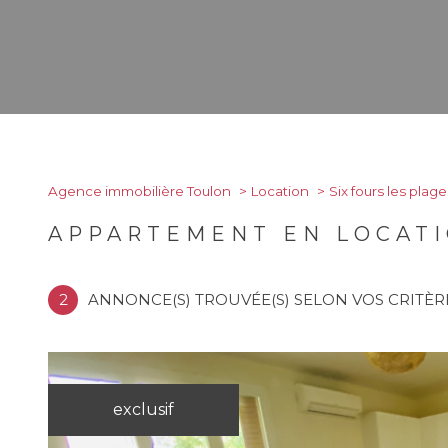
Agence immobilière Toulon
Location
Six fours les plage
APPARTEMENT EN LOCATI
2
ANNONCE(S) TROUVÉE(S) SELON VOS CRITÈR
exclusif