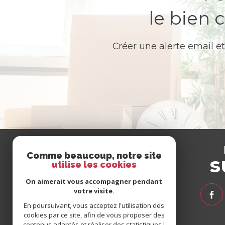
le bien 
Créer une alerte email et
Se
Comme beaucoup, notre site
connecter
s
utilise les cookies
On aimerait vous accompagner pendant
votre visite.
espace propriétaire
En poursuivant, vous acceptez l'utilisation des
espace client syndic
cookies par ce site, afin de vous proposer des
espace client gestion
contenus adaptés et réaliser des statistiques !