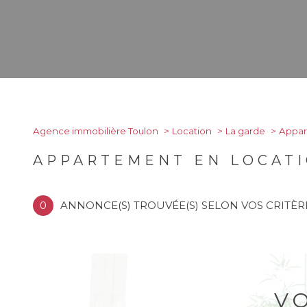
Agence immobilière Toulon
Location
La garde
Appa
APPARTEMENT EN LOCATI
0
ANNONCE(S) TROUVÉE(S) SELON VOS CRITÈR
V