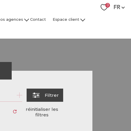
Langue
0
FR
os agences
Contact
Espace client
 Collaborateurs
Espace Client Syndic
Espace Client Gestion Locative
r
Filtrer
réinitialiser les
filtres