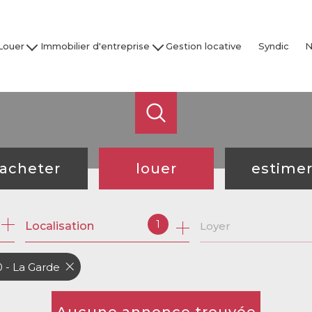
Louer
Immobilier d'entreprise
Gestion locative
Syndic
N
son / Villa
Acheter
Nos
partement
Louer
Studio
Vendre / Faire Gérer
Garage
s
 nos biens
acheter
louer
estime
de l'ancien
à l'année
1
Localisation
Loyer
de l'immo pro
de l'immo pro
 - La Garde