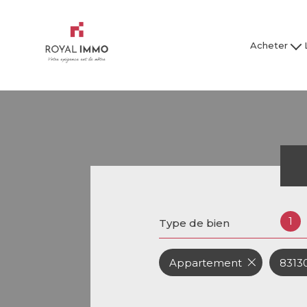
Acheter
Maison / Villa
Mai
Appartement
Ap
Studio
Garage
Tous nos bien
Tous
1
Type de bien
Appartement
83130