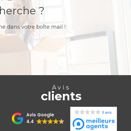
cherche ?
e dans votre boîte mail !
Avis
clients
0 avis
Avis Google
4.4