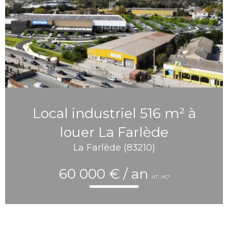
Local industriel 516 m² à
louer La Farlède
La Farlède (83210)
60 000 € / an
HT - HC*