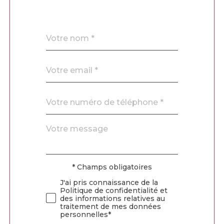
Nom
Fieldset
*
par
défaut
email
*
Téléphone
*
Message
Fieldset
*
par
défaut
* Champs obligatoires
Validation
J'ai pris connaissance de la
Politique de confidentialité et
des informations relatives au
traitement de mes données
personnelles*