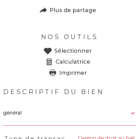
Plus de partage
NOS OUTILS
Sélectionner
Calculatrice
Imprimer
DESCRIPTIF DU BIEN
général
Cession de droit au bail
Type de transac
TRAD_PAMPERO_Caracteristique
Valeurs