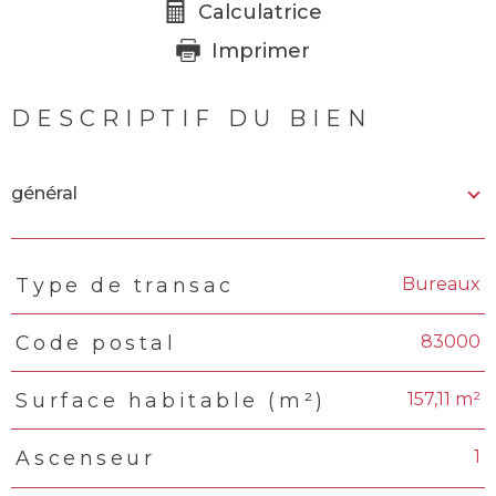
Calculatrice
Imprimer
DESCRIPTIF DU BIEN
général
Bureaux
Type de transac
TRAD_PAMPERO_Caracteristique
Valeurs
83000
Code postal
157,11 m²
Surface habitable (m²)
1
Ascenseur