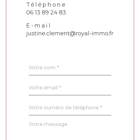
Téléphone
06 13 89 24 83
E-mail
justine.clement@royal-immo.fr
Nom
Fieldset
*
par
défaut
email
*
Téléphone
*
Message
Fieldset
*
par
défaut