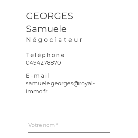
GEORGES
Samuele
Négociateur
Téléphone
0494278870
E-mail
samuele.georges@royal-
immo.fr
Nom
Fieldset
*
par
défaut