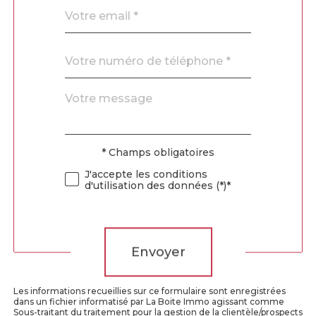
email
*
Téléphone
*
Message
Fieldset
*
par
défaut
* Champs obligatoires
Validation
J'accepte les conditions
d'utilisation des données (*)*
Validation
Envoyer
Les informations recueillies sur ce formulaire sont enregistrées
dans un fichier informatisé par La Boite Immo agissant comme
Sous-traitant du traitement pour la gestion de la clientèle/prospects